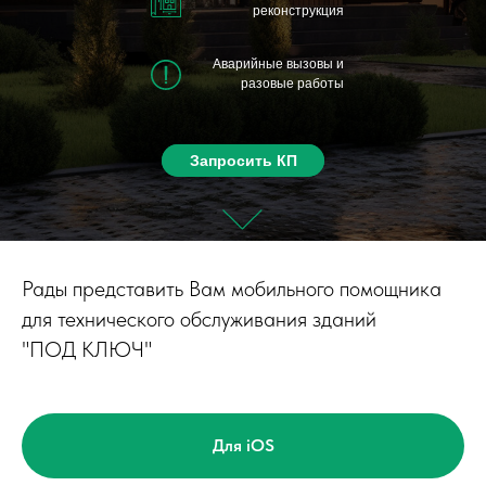
реконструкция
Аварийные вызовы и
разовые работы
Запросить КП
Запросить КП
Рады представить Вам мобильного помощника
для технического обслуживания зданий
"ПОД КЛЮЧ"
Для iOS