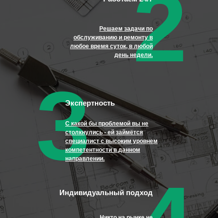
2
Решаем задачи по
обслуживанию и ремонту в
любое время суток, в любой
день недели.
3
Экспертность
С какой бы проблемой вы не
столкнулись - ей займётся
специалист с высоким уровнем
компетентности в данном
направлении.
Индивидуальный подход
Никто на рынке не