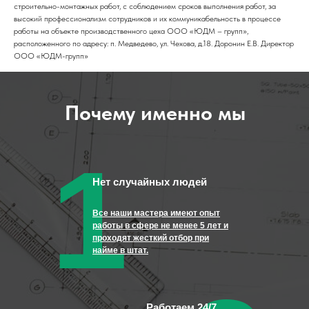
строительно-монтажных работ, с соблюдением сроков выполнения работ, за
высокий профессионализм сотрудников и их коммуникабельность в процессе
работы на объекте производственного цеха ООО «ЮДМ – групп»,
расположенного по адресу: п. Медведево, ул. Чехова, д.18. Доронин Е.В. Директор
ООО «ЮДМ-групп»
Почему именно мы
1
Нет случайных людей
Все наши мастера имеют опыт
работы в сфере не менее 5 лет и
проходят жесткий отбор при
найме в штат.
Работаем 24/7