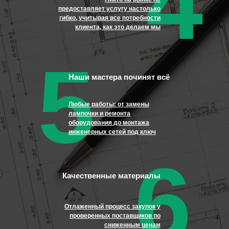
4
предоставляет услугу настолько
гибко, учитывая все потребности
клиента, как это делаем мы
5
Наши мастера починят всё
Любые работы: от замены
лампочки и ремонта
оборудования до монтажа
инженерных сетей под ключ
6
Качественные материалы
Отлаженный процесс закупок у
проверенных поставщиков по
сниженным ценам